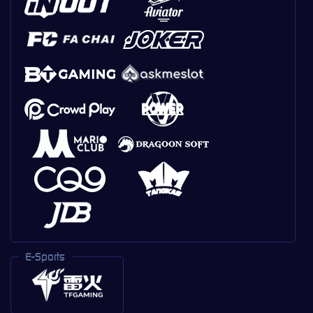
E-Sports