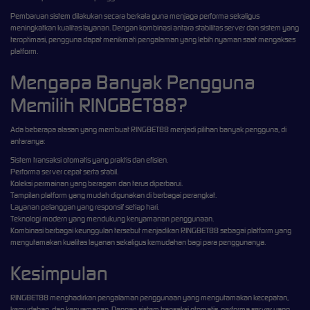
Pembaruan sistem dilakukan secara berkala guna menjaga performa sekaligus
meningkatkan kualitas layanan. Dengan kombinasi antara stabilitas server dan sistem yang
teroptimasi, pengguna dapat menikmati pengalaman yang lebih nyaman saat mengakses
platform.
Mengapa Banyak Pengguna
Memilih RINGBET88?
Ada beberapa alasan yang membuat RINGBET88 menjadi pilihan banyak pengguna, di
antaranya:
Sistem transaksi otomatis yang praktis dan efisien.
Performa server cepat serta stabil.
Koleksi permainan yang beragam dan terus diperbarui.
Tampilan platform yang mudah digunakan di berbagai perangkat.
Layanan pelanggan yang responsif setiap hari.
Teknologi modern yang mendukung kenyamanan penggunaan.
Kombinasi berbagai keunggulan tersebut menjadikan RINGBET88 sebagai platform yang
mengutamakan kualitas layanan sekaligus kemudahan bagi para penggunanya.
Kesimpulan
RINGBET88 menghadirkan pengalaman penggunaan yang mengutamakan kecepatan,
kemudahan, dan kenyamanan. Dengan sistem transaksi otomatis, performa server yang