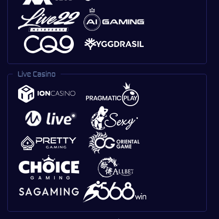
Live Casino