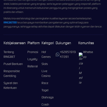
stabil, koleksi permainan yang lengkap, serta layanan pelanggan yang responsif, platform
ini dirancang untuk memenuhi kebutuhan pengguna yang menginginkan proses yang
praktis dan efisien.
Melalui inovasi teknologi dan peningkatan kualitas layanan secara berkelanjutan,
RINGBET88
terus berupaya memberikan pengalaman yang optimal bagi para
penggunanya, sehingga setiap aktivitas dapat dilakukan dengan lebih nyaman dan lancar.
Kebijaksanaan
Platform
Kategori
Dukungan
Komunitas
Tentang
Promosi
Hot
+62851919
Whatsa
RINGBET
Games
47281
pp
Loyalty
Pusat Bantuan
Slots
Referral
Responsible
Live
Gambling
Casino
Syarat dan
Race
Ketentuan
Togel
Olahraga
Crash