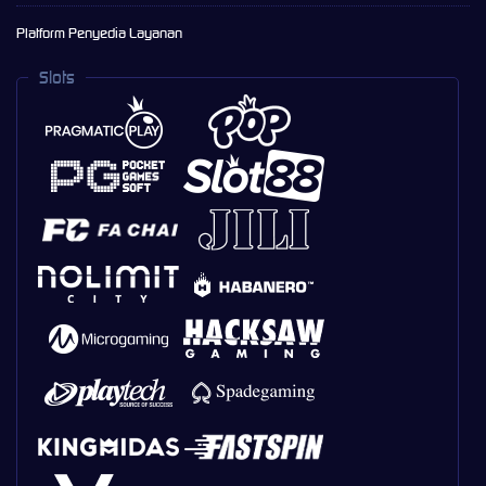
Platform Penyedia Layanan
Slots