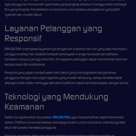
agar pengguna memperoleh gambaran yang lengkap sebelum menggunakan berbagai
fitur yang tersedia. Pendekatan ini membantu menciptakan pengalaman yang lebih
nyaman dan mudah diikuti.
Layanan Pelanggan yang
Responsif
RINGBET88 melengkapi layanannya dengan tim customer service yang siap membantu
pengguna setiap hari. Apabila terdapat pertanyaan mengenai proses pendaftaran,
transaksi, maupun penggunaan fitur, tim layanan pelanggan dapat memberikan bantuan
secara cepat dan profesional.
Respons yang sigap menjadi salah satu faktor yang meningkatkan kenyamanan
pengguna. Dengan dukungan layanan yang mudah dihubungi, setiap kendala dapat
ditangani lebih efisien sehingga aktivitas di platform dapat kembali berjalan dengan lancar.
Teknologi yang Mendukung
Keamanan
Selain mengutamakan kecepatan,
RINGBET88
juga memperhatikan aspek keamanan
sistem. Platform ini memanfaatkan teknologi modern untuk membantu melindungi data
akun dan proses transaksi pengguna.
Pembaruan sistem dilakukan secara berkala guna menjaga performa sekaligus