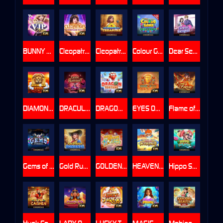
BUNNY VIP NIGHT
Cleopatra's Fortune Ways
Cleopatra's Treasure
Colour Game Mega Bonus
Dear Senpai
DIAMOND KING
DRACULA’S CASTLE BANQUET
DRAGON FORTUNE
EYES OF RA
Flame of Fortune
Gems of Valhalla
Gold Rush Bonanza
GOLDEN FORTUNE HORSE
HEAVENLY FEAST WITH WUKONG
Hippo Splash