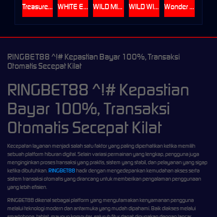
Treasures of Olympus 1000
WHITE ELEPHANT
WILD MINER
WILD WITCH SUGAR BONANZA
Wonder Ace
RINGBET88 ^!# Kepastian Bayar 100%, Transaksi
Otomatis Secepat Kilat
RINGBET88 ^!# Kepastian
Bayar 100%, Transaksi
Otomatis Secepat Kilat
Kecepatan layanan menjadi salah satu faktor yang paling diperhatikan ketika memilih
sebuah platform hiburan digital. Selain variasi permainan yang lengkap, pengguna juga
menginginkan proses transaksi yang praktis, sistem yang stabil, dan pelayanan yang sigap
ketika dibutuhkan.
RINGBET88
hadir dengan mengedepankan kemudahan akses serta
sistem transaksi otomatis yang dirancang untuk memberikan pengalaman penggunaan
yang lebih efisien.
RINGBET88 dikenal sebagai platform yang mengutamakan kenyamanan pengguna
melalui teknologi modern dan antarmuka yang mudah dipahami. Baik diakses melalui
smartphone, tablet, maupun komputer, seluruh fitur dapat digunakan dengan lancar