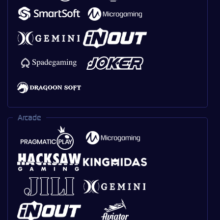
Arcade