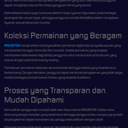
lancar. Hal ini membantu menciptakan pengalaman yang lebih baik karena pengguna
dapat mengakses seluruh fitur tanpa gangguan teknis yang berarti.
Optimalisasi tersebut juga membuat platform tetap nyaman digunakan pada berbagai
perangkat dan ukuran layar, sehingga pengguna memiliki fleksibilitas dalam mengakses
layanan sesuai kebutuhan mereka.
Koleksi Permainan yang Beragam
RINGBET88
menghadirkan berbagai pilihan permainan digital dari penyedia populer yang
menawarkan beragam tema dan fitur menarik. Variasi permainan yang lengkap
memberikan keleluasaan bagi setiap pengguna untuk menemukan jenis hiburan yang
sesuai dengan preferensi masing-masing.
Pembaruan permainan dilakukan secara berkala sehingga koleksi yang tersedia terus
berkembang. Dengan demikian, pengguna dapat menikmati pengalaman yang lebih segar
melalui berbagai judul permainan terbaru yang tersedia di platform.
Proses yang Transparan dan
Mudah Dipahami
Kemudahan penggunaan menjadi salah satu fokus utama RINGBET88. Setiap menu
dirancang dengan tampilan yang sederhana sehingga pengguna baru maupun yang telah
berpengalaman dapat memahami alur penggunaan platform dengan cepat.
Informasi mengenai layanan, promosi, dan ketentuan yang berlaku disusun secara jelas