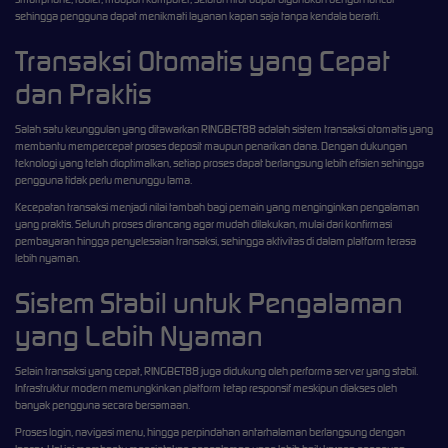
sehingga pengguna dapat menikmati layanan kapan saja tanpa kendala berarti.
Transaksi Otomatis yang Cepat
dan Praktis
Salah satu keunggulan yang ditawarkan RINGBET88 adalah sistem transaksi otomatis yang
membantu mempercepat proses deposit maupun penarikan dana. Dengan dukungan
teknologi yang telah dioptimalkan, setiap proses dapat berlangsung lebih efisien sehingga
pengguna tidak perlu menunggu lama.
Kecepatan transaksi menjadi nilai tambah bagi pemain yang menginginkan pengalaman
yang praktis. Seluruh proses dirancang agar mudah dilakukan, mulai dari konfirmasi
pembayaran hingga penyelesaian transaksi, sehingga aktivitas di dalam platform terasa
lebih nyaman.
Sistem Stabil untuk Pengalaman
yang Lebih Nyaman
Selain transaksi yang cepat, RINGBET88 juga didukung oleh performa server yang stabil.
Infrastruktur modern memungkinkan platform tetap responsif meskipun diakses oleh
banyak pengguna secara bersamaan.
Proses login, navigasi menu, hingga perpindahan antarhalaman berlangsung dengan