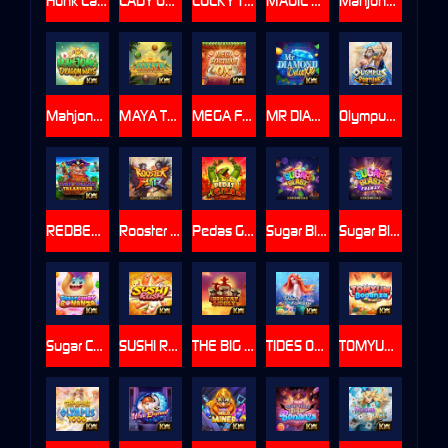
Hunk Cai Shen
LADY OF RA
LUCKY TIGER
MAGIC PEARLS
Mahjong Beauty
Mahjong Dragon Ways
MAYA TEMPLE OF FORTUNE
MEGA FORTUNE OX
MR DIAMOND DELUXE
Olympus Fortune
REDBEARD TREASURE
Rooster Blitz
Pedas Gila
Sugar Blast
Sugar Blast Frenzy
Sugar Candy Bonanza
SUSHI RUSH
THE BIG THE FAT THE UGLY
TIDES OF FORTUNE
TOMYUM BONANZA