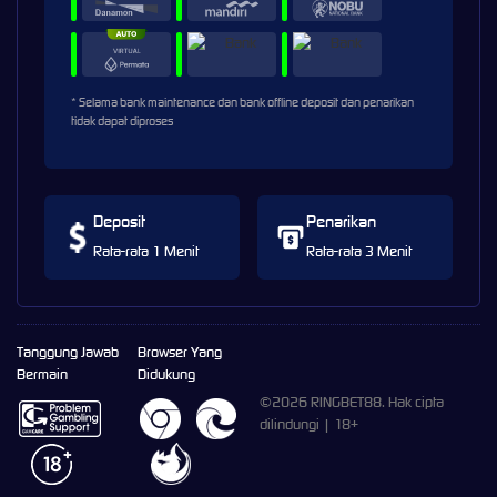
* Selama bank maintenance dan bank offline deposit dan penarikan
tidak dapat diproses
Deposit
Penarikan
Rata-rata 1 Menit
Rata-rata 3 Menit
Tanggung Jawab
Browser Yang
Bermain
Didukung
©2026 RINGBET88. Hak cipta
dilindungi | 18+