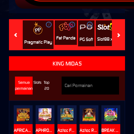
i
i
i
i
i
Facha
Fat Panda
Slot88 x PP
PG Soft
Pragmatic Play
KING MIDAS
Semua
Slots
Top
permainan
20
AFRICAN BUFFALO 5000
APHRODITE’S BLESSING
Aztec Fortune
Aztec Rush Bonanza
BREAK THE BANK