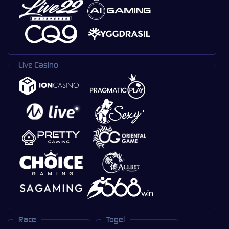
Live Casino
Race
Togel