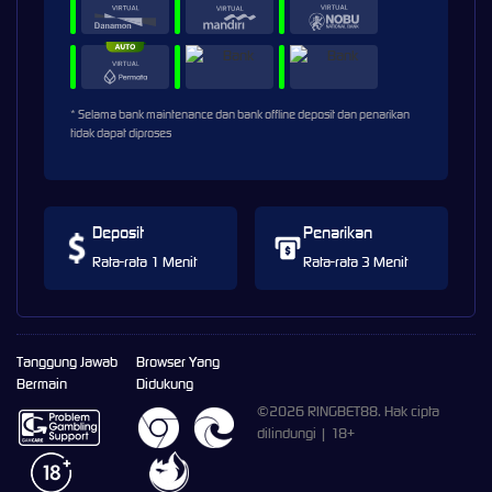
* Selama bank maintenance dan bank offline deposit dan penarikan
tidak dapat diproses
Deposit
Penarikan
Rata-rata 1 Menit
Rata-rata 3 Menit
Tanggung Jawab
Browser Yang
Bermain
Didukung
©2026 RINGBET88. Hak cipta
dilindungi | 18+