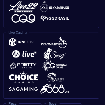
Live Casino
Race
Togel