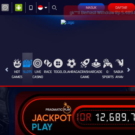
MASUK
DAFTAR
HOT
SLOTS
LIVE
RACE
TOGEL
OLAHRAGA
CRASH
ARCADE
E-
SABUNG
PROM
GAMES
CASINO
GAME
SPORTS
AYAM
IDR
12,689,
JACKPOT
PLAY