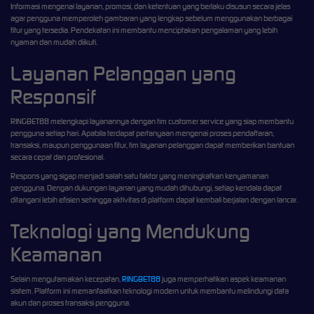
Informasi mengenai layanan, promosi, dan ketentuan yang berlaku disusun secara jelas
agar pengguna memperoleh gambaran yang lengkap sebelum menggunakan berbagai
fitur yang tersedia. Pendekatan ini membantu menciptakan pengalaman yang lebih
nyaman dan mudah diikuti.
Layanan Pelanggan yang
Responsif
RINGBET88 melengkapi layanannya dengan tim customer service yang siap membantu
pengguna setiap hari. Apabila terdapat pertanyaan mengenai proses pendaftaran,
transaksi, maupun penggunaan fitur, tim layanan pelanggan dapat memberikan bantuan
secara cepat dan profesional.
Respons yang sigap menjadi salah satu faktor yang meningkatkan kenyamanan
pengguna. Dengan dukungan layanan yang mudah dihubungi, setiap kendala dapat
ditangani lebih efisien sehingga aktivitas di platform dapat kembali berjalan dengan lancar.
Teknologi yang Mendukung
Keamanan
Selain mengutamakan kecepatan,
RINGBET88
juga memperhatikan aspek keamanan
sistem. Platform ini memanfaatkan teknologi modern untuk membantu melindungi data
akun dan proses transaksi pengguna.