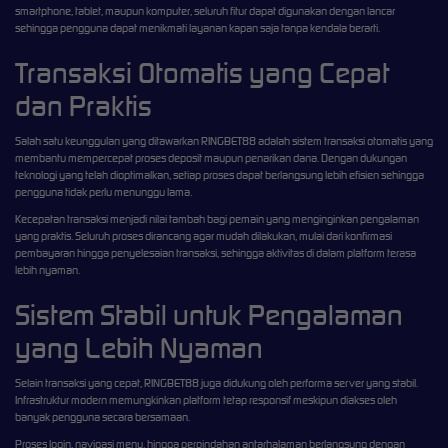
smartphone, tablet, maupun komputer, seluruh fitur dapat digunakan dengan lancar
sehingga pengguna dapat menikmati layanan kapan saja tanpa kendala berarti.
Transaksi Otomatis yang Cepat
dan Praktis
Salah satu keunggulan yang ditawarkan RINGBET88 adalah sistem transaksi otomatis yang
membantu mempercepat proses deposit maupun penarikan dana. Dengan dukungan
teknologi yang telah dioptimalkan, setiap proses dapat berlangsung lebih efisien sehingga
pengguna tidak perlu menunggu lama.
Kecepatan transaksi menjadi nilai tambah bagi pemain yang menginginkan pengalaman
yang praktis. Seluruh proses dirancang agar mudah dilakukan, mulai dari konfirmasi
pembayaran hingga penyelesaian transaksi, sehingga aktivitas di dalam platform terasa
lebih nyaman.
Sistem Stabil untuk Pengalaman
yang Lebih Nyaman
Selain transaksi yang cepat, RINGBET88 juga didukung oleh performa server yang stabil.
Infrastruktur modern memungkinkan platform tetap responsif meskipun diakses oleh
banyak pengguna secara bersamaan.
Proses login, navigasi menu, hingga perpindahan antarhalaman berlangsung dengan