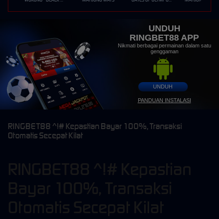
UNDUH
RINGBET88 APP
Nikmati berbagai permainan dalam satu
genggaman
UNDUH
PANDUAN INSTALASI
RINGBET88 ^!# Kepastian Bayar 100%, Transaksi
Otomatis Secepat Kilat
RINGBET88 ^!# Kepastian
Bayar 100%, Transaksi
Otomatis Secepat Kilat