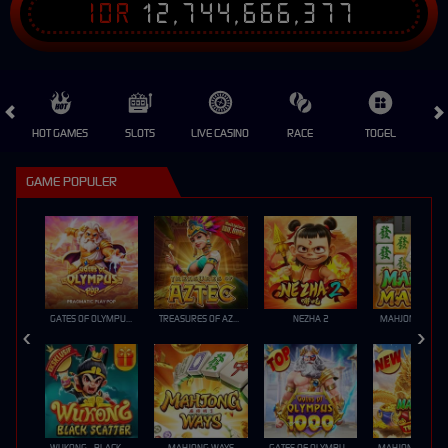
IDR
12,744,666,377
HOT GAMES
SLOTS
LIVE CASINO
RACE
TOGEL
OL
GAME POPULER
GATES OF OLYMPUS POP
TREASURES OF AZTEC
NEZHA 2
MAHJONG MAX
WUKONG - BLACK SCATTER
MAHJONG WAYS
GATES OF OLYMPUS 1000